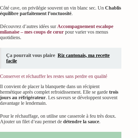
Côté cave, on privilégie souvent un vin blanc sec. Un
Chablis
équilibre parfaitement l’onctuosité
.
Découvrez d’autres idées sur
Accompagnement escalope
milanaise – mes coups de cœur
pour varier vos menus
quotidiens.
Ça pourrait vous plaire
Riz cantonais, ma recette
facile
Conserver et réchauffer les restes sans perdre en qualité
Il convient de placer la blanquette dans un récipient
hermétique après complet refroidissement. Elle se garde
trois
jours au réfrigérateur
. Les saveurs se développent souvent
davantage le lendemain.
Pour le réchauffage, on utilise une casserole à feu très doux.
Ajouter un filet d’eau permet de
détendre la sauce
.