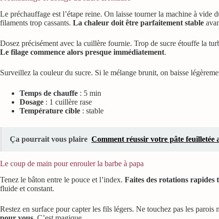
Le préchauffage est l’étape reine. On laisse tourner la machine à vide d
filaments trop cassants.
La chaleur doit être parfaitement stable
avan
Dosez précisément avec la cuillère fournie. Trop de sucre étouffe la tur
Le filage commence alors presque immédiatement
.
Surveillez la couleur du sucre. Si le mélange brunit, on baisse légèreme
Temps de chauffe
: 5 min
Dosage
: 1 cuillère rase
Température cible
: stable
Ça pourrait vous plaire
Comment réussir votre pâte feuilletée
Le coup de main pour enrouler la barbe à papa
Tenez le bâton entre le pouce et l’index.
Faites des rotations rapides
fluide et constant.
Restez en surface pour capter les fils légers. Ne touchez pas les parois
pour vous
. C’est magique.